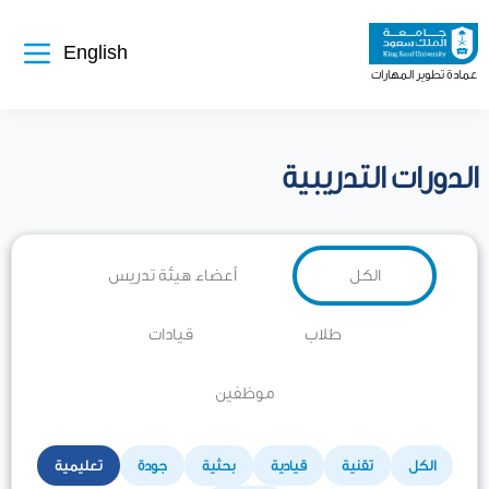
تجاوز
إلى
المحتوى
الرئيسي
English
عمادة تطوير المهارات
الدورات التدريبية
الفئة
الكل
أعضاء هيئة تدريس
المستهدفة
طلاب
قيادات
موظفين
نوع
الكل
تقنية
قيادية
بحثية
جودة
تعليمية
الدورة